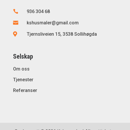

936 304 68

kshusmaler@gmail.com

Tjernsliveien 15, 3538 Sollihøgda
Selskap
Om oss
Tjenester
Referanser