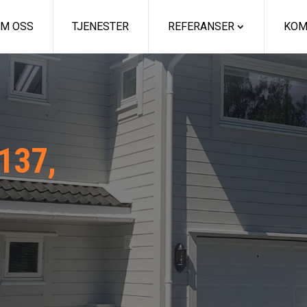
M OSS
TJENESTER
REFERANSER
KOM
 137,