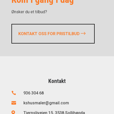
Ønsker du et tilbud?
KONTAKT OSS FOR PRISTILBUD
Kontakt

936 304 68

kshusmaler@gmail.com

Tjernsliveien 15, 3538 Sollihøgda