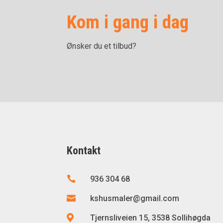
Kom i gang i dag
Ønsker du et tilbud?
Kontakt

936 304 68

kshusmaler@gmail.com

Tjernsliveien 15, 3538 Sollihøgda