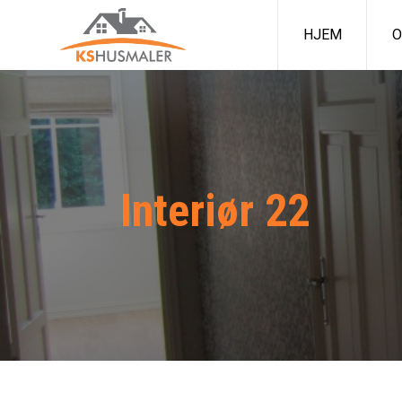
HJEM
O
Interiør 22