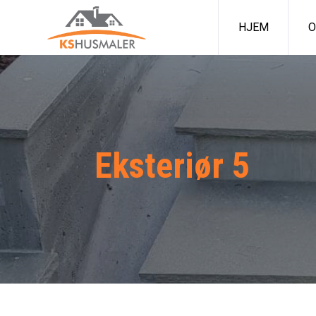
HJEM
O
Eksteriør 5