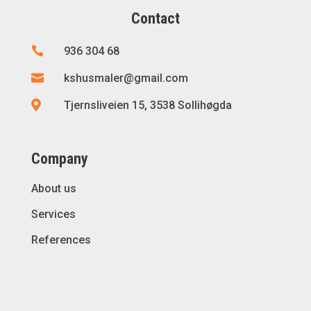
Contact

936 304 68

kshusmaler@gmail.com

Tjernsliveien 15, 3538 Sollihøgda
Company
About us
Services
References